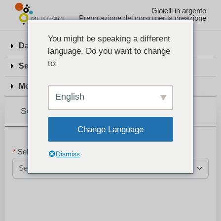
Gioielli in argento
Prenotazione del corso per la creazione
You might be speaking a different
Date e luogo delle prenotazioni
language. Do you want to change
to:
Servizio Tax-Free
Modifiche e cancellazioni della prenotazione
English
Selezione del corso
Change Language
Seleziona un corso:
Dismiss
Seleziona