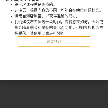
23
24
25
26
27
28
29
第一次课程总是免费的。
请注意，根据内容的不同，可能会在晚些时候移交。
30
31
1
2
3
4
5
请亲自到店测量，以获得准确的尺寸。
我们建议您先佩戴一段时间，看看感觉如何，因为戒
指会随着季节和早晚的变化而变化，但如果您担心戒
指脱落，请使用此表进行预约。
下一歩
继续预订