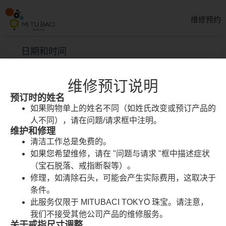
维修预约
日期和时间
维修预订说明
2026
八月
预订时的姓名
如果购物单上的姓名不同（如姓氏改变或预订产品的
周日
周一
周二
周三
周四
周五
周六
人不同），请在问题/请求框中注明。
维护和修理
26
27
28
29
30
31
1
清洁工作总是免费的。
如果您希望维修，请在 "问题与请求 "框中描述症状
2
3
4
5
6
7
8
（宝石脱落、戒指断裂等）。
修理，如清除石头，可能会产生实际费用，这取决于
9
10
11
12
13
14
15
条件。
此服务仅限于 MITUBACI TOKYO 珠宝。请注意，
16
17
18
19
20
21
22
我们不接受其他公司产品的维修服务。
关于戒指尺寸调整