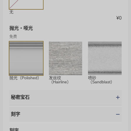
无
¥
0
抛光・哑光
免费
抛光（Polished）
发丝纹
喷砂
（Hairline）
（Sandblast）
秘密宝石
刻字
刻字