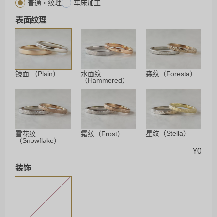
普通・纹理
车床加工
表面纹理
镜面 （Plain）
水面纹
森纹（Foresta）
（Hammered）
星纹（Stella）
雪花纹
霜纹（Frost）
（Snowflake）
¥
0
装饰