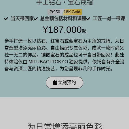
手工钻石・宝石戒指
Pt950
18K Gold
当天带回家
总金额包括材料和课程
工匠一对一带课
¥187,000
起
亲手打造一枚以钻石、红宝石或蓝宝石为主角的戒指，为日
常造型增添亮丽色彩。自由搭配专属色彩，成就一枚时尚又
独一无二的饰品。镶嵌宝石的成品也可于当日带回家！此独
特体验仅由 MITUBACI TOKYO 独家提供，依托自有齐全设
备与资深工匠的精湛技艺，为您呈现非凡的手作时光。
立刻预约
为日常增添亮丽色彩