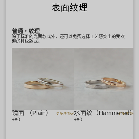
表面纹理
普通・纹理
除了标准的光面款式外，还可以免费选择工艺感突出的受欢
迎的锤纹款式。
镜面 （Plain）
水面纹（Hammered）
更多详情
更多详情
+¥0
+¥0
+