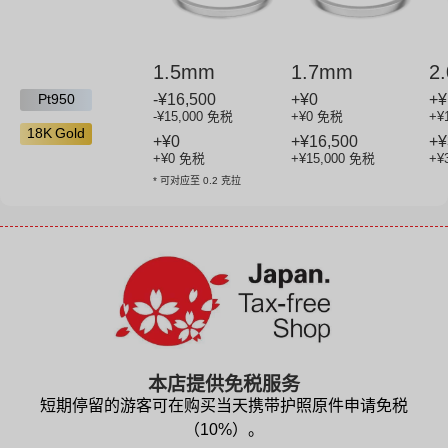
1.5mm
1.7mm
2
Pt950
-¥16,500
+¥0
+
¥
-¥15,000
免税
+¥0 免税
+
¥
18K Gold
+¥0
+
¥16,500
+
¥
+¥0 免税
+
¥15,000
免税
+
¥
* 可对应至 0.2 克拉
本店提供免税服务
短期停留的游客可在购买当天携带护照原件申请免税
（10%）。