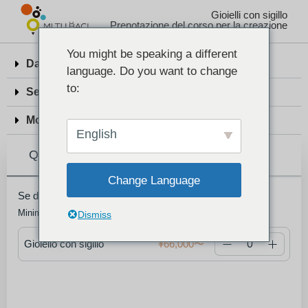
Gioielli con sigillo
Prenotazione del corso per la creazione
You might be speaking a different
Date e luogo delle prenotazioni
language. Do you want to change
to:
Servizio Tax-Free
Modifiche e cancellazioni della prenotazione
English
Quantità
Change Language
Se desideri una coppia, imposta la quantità su “2”.
Minimo: 1
Dismiss
Gioiello con sigillo
¥66,000