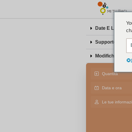
Yo
Date E Luogo De
ch
Supporto In Ingl
Modifiche E Canc
Quantità
Data e ora
Le tue informazi