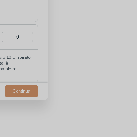
oro 18K, ispirato 
to, è 
na pietra 
Continua