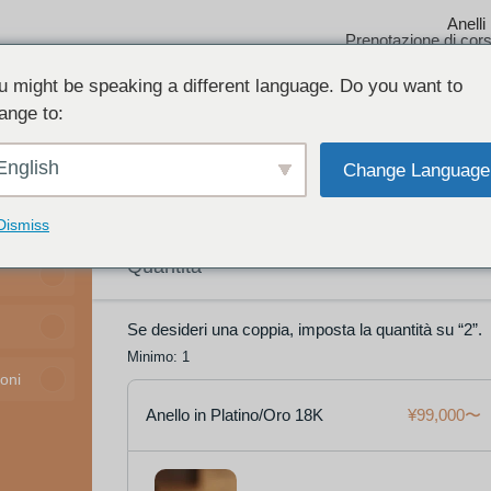
Anelli
Prenotazione di cors
u might be speaking a different language. Do you want to
lle Prenotazioni
ange to:
ese E Servizio Tax-Free
English
Change Language
ellazioni Della Prenotazione
Dismiss
Quantità
Se desideri una coppia, imposta la quantità su “2”.
Minimo: 1
oni
Anello in Platino/Oro 18K
¥99,000