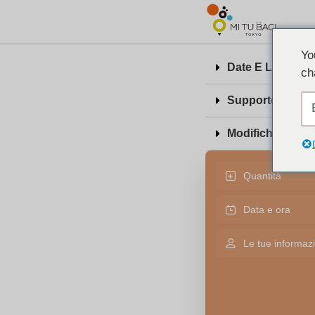
Yo
Date E Luogo De
ch
Supporto In Ingl
Modifiche E Canc
Quantità
Data e ora
Le tue informazi