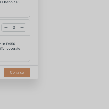
0 Platino/K18 
o in Pt950 
ffe, decorato 
Continua