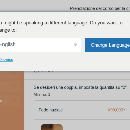
Prenotazione del corso per la cre
u might be speaking a different language. Do you want to
lle Prenotazioni
ange to:
ese E Servizio Tax-Free
English
Change Language
ellazioni Della Prenotazione
Dismiss
Quantità
Se desideri una coppia, imposta la quantità su “2”.
Minimo: 1
oni
Fede nuziale
¥99,000